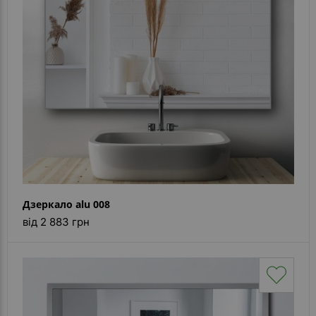
Каталог
дзеркал
Шафки
Душові
кабіни
Дзеркала
Reflex
В
наявності
Дзеркало alu 008
від 2 883 грн
Відгуки
Галерея
Питання-
Відповідь