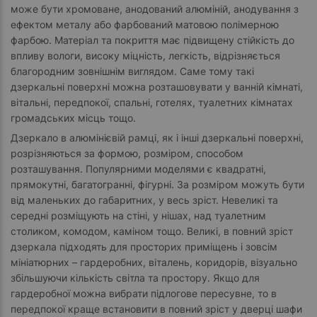
може бути хромоване, анодований алюміній, анодування з
ефектом металу або фарбований матовою полімерною
фарбою. Матеріал та покриття має підвищену стійкість до
впливу вологи, високу міцність, легкість, відрізняється
благородним зовнішнім виглядом. Саме тому такі
дзеркальні поверхні можна розташовувати у ванній кімнаті,
вітальні, передпокої, спальні, готелях, туалетних кімнатах
громадських місць тощо.
Дзеркало в алюмінієвій рамці, як і інші дзеркальні поверхні,
розрізняються за формою, розміром, способом
розташування. Популярними моделями є квадратні,
прямокутні, багатогранні, фігурні. За розміром можуть бути
від маленьких до габаритних, у весь зріст. Невеликі та
середні розміщують на стіні, у нішах, над туалетним
столиком, комодом, каміном тощо. Великі, в повний зріст
дзеркала підходять для просторих приміщень і зовсім
мініатюрних – гардеробних, віталень, коридорів, візуально
збільшуючи кількість світла та простору. Якщо для
гардеробної можна вибрати підлогове пересувне, то в
передпокої краще встановити в повний зріст у дверці шафи