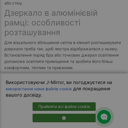
або стіну.
Дзеркало в алюмінієвій
рамці: особливості
розташування
Для візуального збільшення світла в кімнаті розташовувати
дзеркало треба так, щоб люстра відображалася у ньому.
Встановлення поряд бра або точкових джерел освітлення
допоможе освітлити приміщення та зробити його більш
комфортним, теплим та приємним.
У спальні дзеркало в алюмінієвій рамці можна розташувати
біля тумбочок, в узголів’ї ліжка, що забезпечить приємну
Використовуючи J-Mirror, ви погоджуєтеся на
затишну, інтимну атмосферу. Якщо полюбляєте габаритні
для покращення
використання нами файлів cookie
розміри та є вільний простір – підлоговий варіант або
вашого досвіду.
встановлення великого аксесуара у двері шафи.
Прийняти всі файли cookie
У дитячу краще обирати поверхні з округлими краями,
гладенькою поверхнею та встановлювати над столиком,
комодом. Для ванної кімнати важливою є наявність обігріву
та освітлення для уникнення запотівання, освітлення