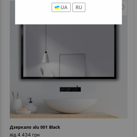
UA
RU
Дзеркало alu 001 Black
від 4 434 грн