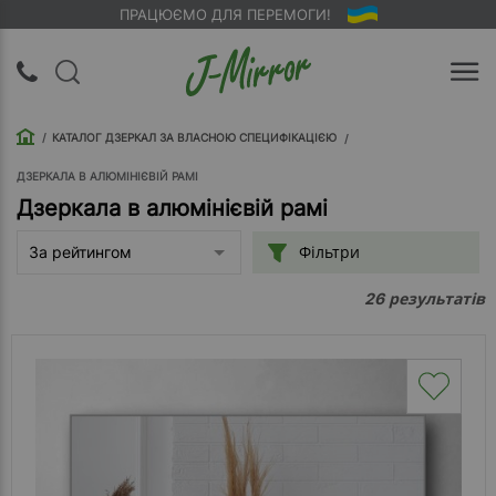
ПРАЦЮЄМО ДЛЯ ПЕРЕМОГИ!
UA
RU
КАТАЛОГ ДЗЕРКАЛ ЗА ВЛАСНОЮ СПЕЦИФІКАЦІЄЮ
Вхід |
Реєстрація
ДЗЕРКАЛА В АЛЮМІНІЄВІЙ РАМІ
Дзеркала в алюмінієвій рамі
Зворотний
Фільтри
За рейтингом
дзвінок
результатів
26
Про
компанію
Доставка
Упаковка
Оплата