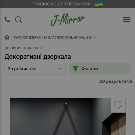
ПРАЦЮЄМО ДЛЯ ПЕРЕМОГИ!
UA
RU
КАТАЛОГ ДЗЕРКАЛ ЗА ВЛАСНОЮ СПЕЦИФІКАЦІЄЮ
Вхід |
Реєстрація
ДЕКОРАТИВНІ ДЗЕРКАЛА
Декоративні дзеркала
Зворотний
Фільтри
За рейтингом
дзвінок
результатів
26
Про
компанію
Доставка
Упаковка
Оплата