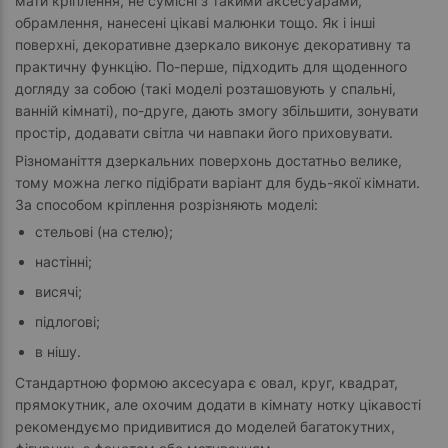
мати кріплення, не сумісні з такими аксесуарами,
обрамлення, нанесені цікаві малюнки тощо. Як і інші
поверхні, декоративне дзеркало виконує декоративну та
практичну функцію. По-перше, підходить для щоденного
догляду за собою (такі моделі розташовують у спальні,
ванній кімнаті), по-друге, дають змогу збільшити, зонувати
простір, додавати світла чи навпаки його приховувати.
Різноманіття дзеркальних поверхонь достатньо велике,
тому можна легко підібрати варіант для будь-якої кімнати.
За способом кріплення розрізняють моделі:
стельові (на стелю);
настінні;
висячі;
підлогові;
в нішу.
Стандартною формою аксесуара є овал, круг, квадрат,
прямокутник, але охочим додати в кімнату нотку цікавості
рекомендуємо придивитися до моделей багатокутних,