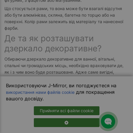
фігурних, з фацетом або матуванням.
Що стосується рами, то вона може бути взагалі відсутня
або бути алюмінієва, скляна, багетна по торцю або на
поверхні. Колір рами залежить від матеріалу та нанесеної
фарби.
Де та як розташувати
дзеркало декоративне?
Обираючи дзеркало декоративне для ванної, вітальні,
спальні чи громадських місць, необхідно враховувати де,
як і з чим воно буде розташоване. Адже саме вигідні,
безпрограшні комбінації дають змогу виконувати
практичну, декоративну функцію та створювати стильний
Використовуючи J-Mirror, ви погоджуєтеся на
дизайн. Ось деякі правила, які варто враховувати при
для покращення
використання нами файлів cookie
виборі моделі:
вашого досвіду.
кімнати з високими стелями облаштовують
Прийняти всі файли cookie
вертикальними, високими моделями, не вузькі та широкі
– горизонтальними, це дасть змогу досягти гармонії;
моделі у рамі, круглої форми будуть розсіювати світло
неначе сонце, сприятимуть створенню затишку та