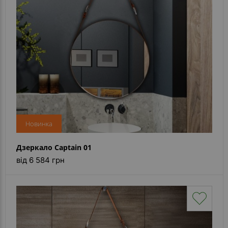
Каталог
дзеркал
Шафки
Душові
кабіни
Дзеркала
Reflex
Новинка
В
наявності
Дзеркало Captain 01
від 6 584 грн
Відгуки
Галерея
Питання-
Відповідь