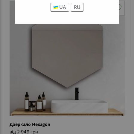
UA
RU
Дзеркало Hexagon
від 2 949 грн