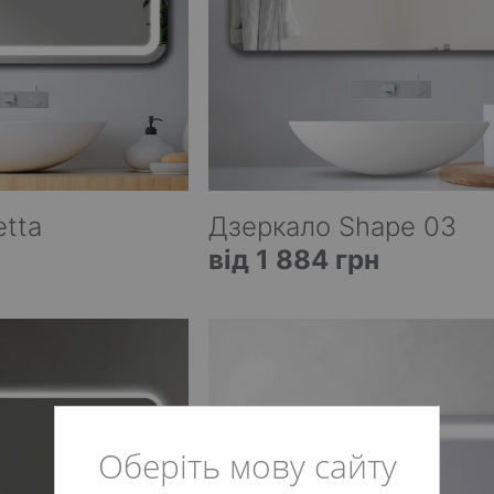
etta
Дзеркало Shape 03
від 1 884 грн
Оберіть мову сайту