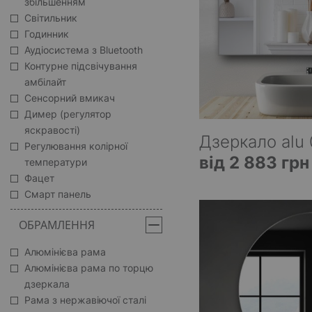
збільшенням
Світильник
Годинник
Аудіосистема з Bluetooth
Контурне підсвічування
амбілайт
Сенсорний вмикач
Димер (регулятор
яскравості)
Дзеркало alu
Регулювання колірної
від 2 883 грн
температури
Фацет
Смарт панель
ОБРАМЛЕННЯ
Алюмінієва рама
Алюмінієва рама по торцю
дзеркала
Рама з нержавіючої сталі