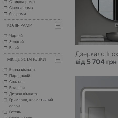
Сталева рама
Скляна рама
без рами
КОЛІР РАМИ
Чорний
Золотий
Білий
Дзеркало Inox
МІСЦЕ УСТАНОВКИ
від 5 704 грн
Ванна кімната
Передпокій
Спальня
Вітальня
Дитяча кімната
Гримерна, косметичний
салон
Готель
Салон краси