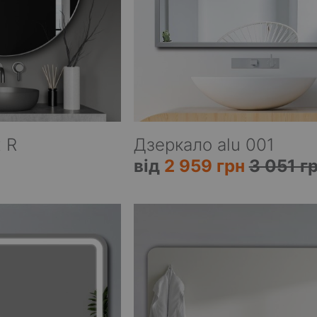
 R
Дзеркало alu 001
від
2 959 грн
3 051 г