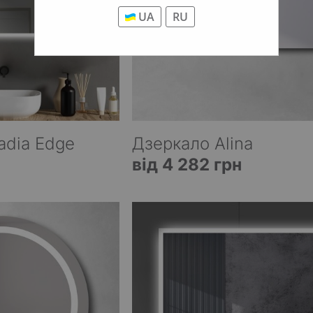
UA
RU
adia Edge
Дзеркало Alina
від 4 282 грн