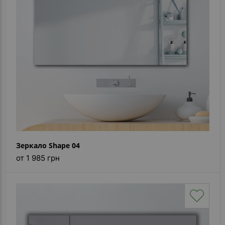
Каталог
зеркал
Шкафчики
Душевые
кабины
Зеркала
Reflex
В
наличии
Зеркало Shape 04
от 1 985 грн
Отзывы
Галерея
Помошь
(вопрос