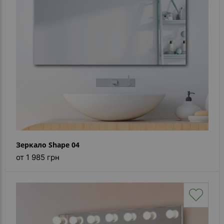
Каталог
зеркал
Шкафчики
Душевые
кабины
Зеркала
Reflex
В
наличии
Зеркало Shape 04
от 1 985 грн
Отзывы
Галерея
Помошь
(вопрос