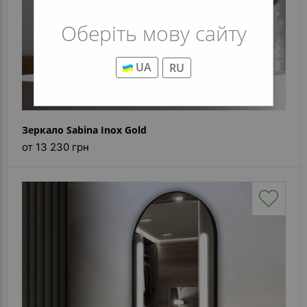
Оберіть мову сайту
UA
RU
Зеркало Sabina Inox Gold
от 13 230 грн