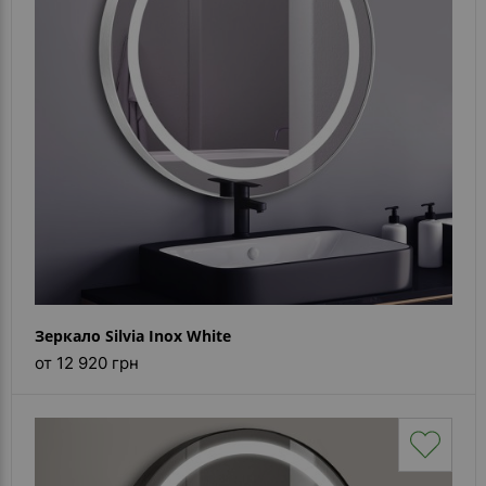
Каталог
зеркал
Шкафчики
Душевые
кабины
Зеркала
Reflex
В
наличии
Зеркало Silvia Inox White
Отзывы
от 12 920 грн
Галерея
Помошь
(вопрос