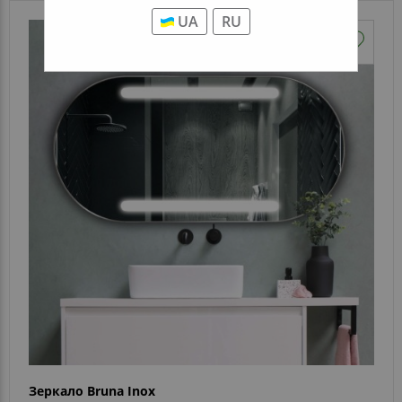
UA
RU
Зеркало Bruna Inox