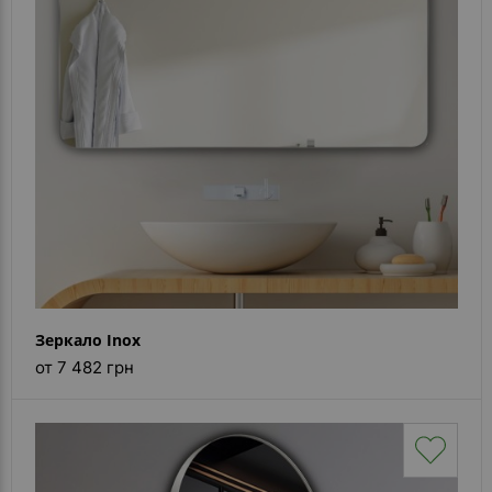
Каталог
зеркал
Шкафчики
Душевые
кабины
Зеркала
Reflex
В
наличии
Зеркало Inox
Отзывы
от 7 482 грн
Галерея
Помошь
(вопрос