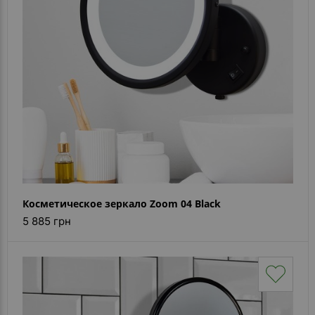
Каталог
зеркал
Шкафчики
Душевые
кабины
Зеркала
Reflex
В
наличии
Косметическое зеркало Zoom 04 Black
5 885 грн
Отзывы
Галерея
Помошь
(вопрос