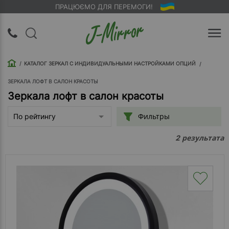
ПРАЦЮЄМО ДЛЯ ПЕРЕМОГИ!
UA
RU
КАТАЛОГ ЗЕРКАЛ С ИНДИВИДУАЛЬНЫМИ НАСТРОЙКАМИ ОПЦИЙ
Вход |
Регистрация
ЗЕРКАЛА ЛОФТ В САЛОН КРАСОТЫ
Зеркала лофт в салон красоты
Обратный
Фильтры
По рейтингу
звонок
результата
2
О
компании
Доставка
Упаковка
Оплата