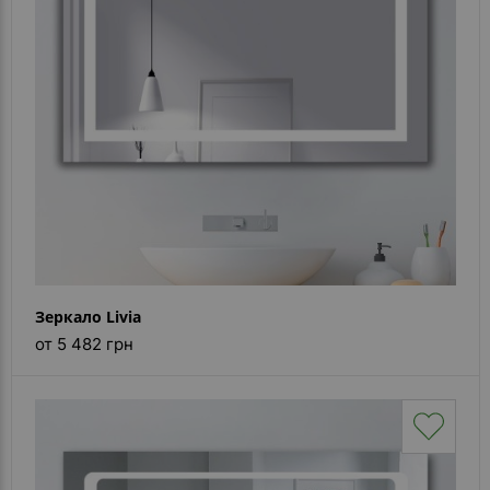
Каталог
зеркал
Шкафчики
Душевые
кабины
Зеркала
Reflex
В
наличии
Зеркало Livia
от 5 482 грн
Отзывы
Галерея
Помошь
(вопрос