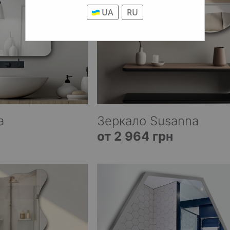
UA
RU
a
Зеркало Susanna
от 2 964 грн