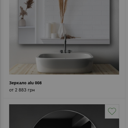
Каталог
зеркал
Шкафчики
Душевые
кабины
Зеркала
Reflex
В
наличии
Зеркало alu 008
от 2 883 грн
Отзывы
Галерея
Помошь
(вопрос