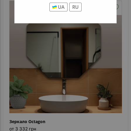
UA
RU
Зеркало Octagon
от 3 332 грн