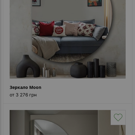
Каталог
зеркал
Шкафчики
Душевые
кабины
Зеркала
Reflex
В
наличии
Зеркало Moon
от 3 276 грн
Отзывы
Галерея
Помошь
(вопрос