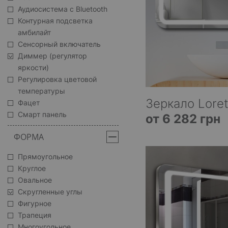
Аудиосистема с Bluetooth
Контурная подсветка
амбилайт
Сенсорный включатель
Диммер (регулятор
яркости)
Регулировка цветовой
температуры
Зеркало Loret
Фацет
Смарт панель
от 6 282 грн
ФОРМА
Прямоугольное
Круглое
Овальное
Скругленные углы
Фигурное
Трапеция
Многоугольное