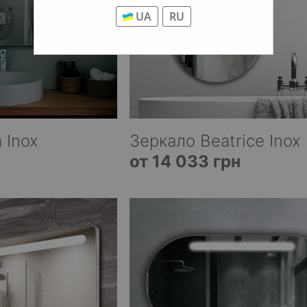
UA
RU
 Inox
Зеркало Beatrice Inox
от 14 033 грн