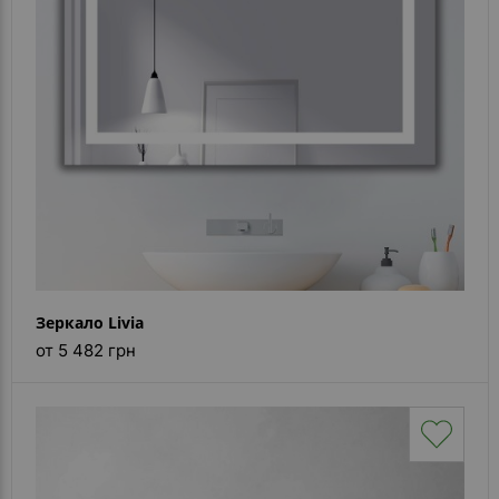
Каталог
зеркал
Шкафчики
Душевые
кабины
Зеркала
Reflex
В
наличии
Зеркало Livia
от 5 482 грн
Отзывы
Галерея
Помошь
(вопрос