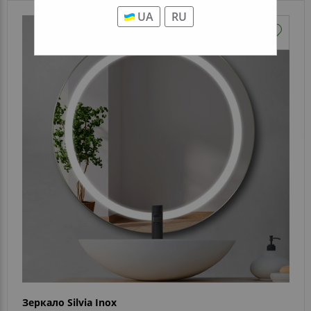
UA
RU
Зеркало Silvia Inox