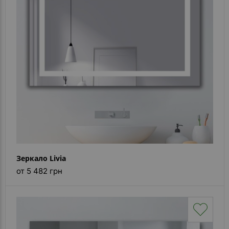
Каталог
зеркал
Шкафчики
Душевые
кабины
Зеркала
Reflex
В
наличии
Зеркало Livia
Отзывы
от 5 482 грн
Галерея
Помошь
(вопрос