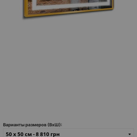
Каталог
зеркал
Шкафчики
Душевые
кабины
Зеркала
Reflex
В
наличии
Отзывы
Галерея
Варианты размеров (ВхШ):
Помошь
(вопрос
50 x 50 см -
8 810 грн