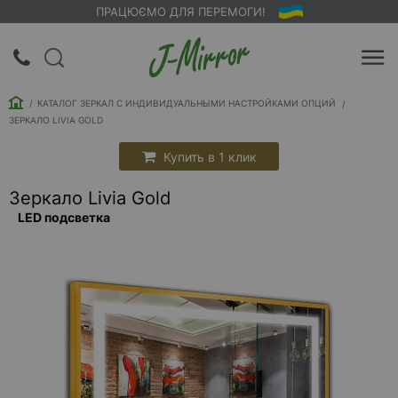
ПРАЦЮЄМО ДЛЯ ПЕРЕМОГИ!
UA
RU
КАТАЛОГ ЗЕРКАЛ С ИНДИВИДУАЛЬНЫМИ НАСТРОЙКАМИ ОПЦИЙ
Вход |
ЗЕРКАЛО LIVIA GOLD
Регистрация
Купить в 1 клик
Обратный
Зеркало Livia Gold
звонок
LED подсветка
О
компании
Доставка
Упаковка
Оплата