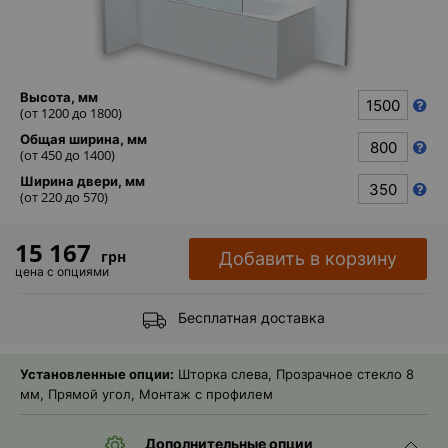
Каталог
зеркал
Шкафчики
Высота, мм
(от
1200
до
1800
)
Душевые
Общая ширина, мм
кабины
(от
450
до
1400
)
Ширина двери, мм
Зеркала
(от
220
до
570
)
Reflex
В
15 167
грн
Добавить в корзину
наличии
цена с опциями
Отзывы
Бесплатная доставка
Галерея
Установленные опции:
Шторка слева, Прозрачное стекло 8
мм, Прямой угол, Монтаж с профилем
Помошь
(вопрос
Дополнительные опции