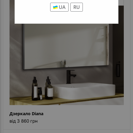
UA
RU
Дзеркало Diana
від 3 860 грн