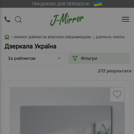
ПРАЦЮЄМО ДЛЯ ПЕРЕМОГИ!
UA
RU
КАТАЛОГ ДЗЕРКАЛ ЗА ВЛАСНОЮ СПЕЦИФІКАЦІЄЮ
ДЗЕРКАЛА УКРАЇНА
Вхід |
Реєстрація
Дзеркала Україна
Фільтри
За рейтингом
Зворотний
дзвінок
результата
272
Про
компанію
Доставка
Упаковка
Оплата