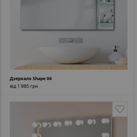
Каталог
дзеркал
Шафки
Душові
кабіни
Дзеркала
Reflex
В
Дзеркало Shape 04
наявності
від 1 985 грн
Відгуки
Галерея
Питання-
Відповідь