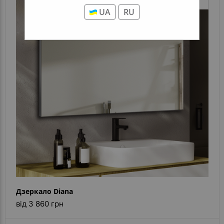
UA
RU
Дзеркало Diana
від 3 860 грн