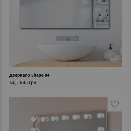
Каталог
дзеркал
Шафки
Душові
кабіни
Дзеркала
Reflex
В
Дзеркало Shape 04
наявності
від 1 985 грн
Відгуки
Галерея
Питання-
Відповідь