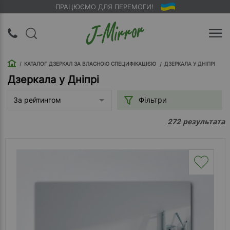
ПРАЦЮЄМО ДЛЯ ПЕРЕМОГИ!
UA
RU
КАТАЛОГ ДЗЕРКАЛ ЗА ВЛАСНОЮ СПЕЦИФІКАЦІЄЮ
ДЗЕРКАЛА У ДНІПРІ
Вхід |
Реєстрація
Дзеркала у Дніпрі
Фільтри
За рейтингом
Зворотний
дзвінок
результата
272
Про
компанію
Доставка
Упаковка
Оплата