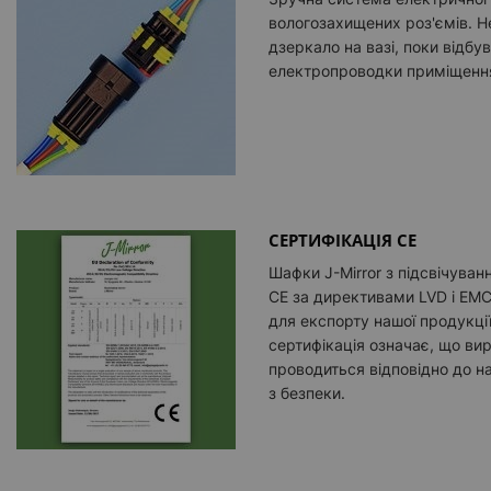
вологозахищених роз'ємів. Н
дзеркало на вазі, поки відбу
електропроводки приміщенн
СЕРТИФІКАЦІЯ CE
Шафки J-Mirror з підсвічува
CE за директивами LVD і EM
для експорту нашої продукці
сертифікація означає, що вир
проводиться відповідно до н
з безпеки.