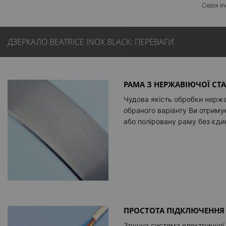
Серія In
ДЗЕРКАЛО BEATRICE INOX BLACK: ПЕРЕВАГИ
РАМА З НЕРЖАВІЮЧОЇ СТА
Чудова якість обробки нержа
обраного варіанту Ви отрим
або поліровану раму без єди
ПРОСТОТА ПІДКЛЮЧЕННЯ
Зручна система електричної