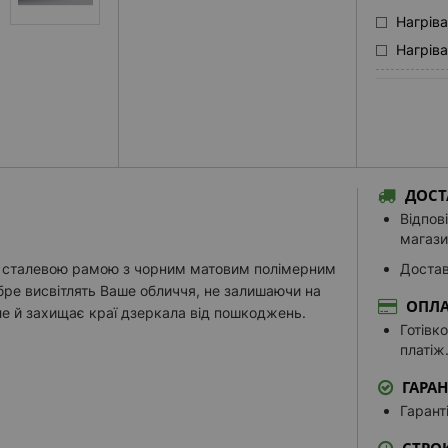
Нагрів
Нагрів
КОЛІР СВІ
Тепле б
Нейтра
Нейтрал
Холодне
ДОСТ
Налашту
Відпов
магази
ДОДАТКОВ
о сталевою рамою з чорним матовим полімерним
Достав
Біла ко
обре висвітлять Ваше обличчя, не залишаючи на
ОПЛА
Біла пі
ле й захищає краї дзеркала від пошкоджень.
Готівк
Біла пі
платіж
Нижня б
ГАРАН
Контурн
Гарант
Версія 