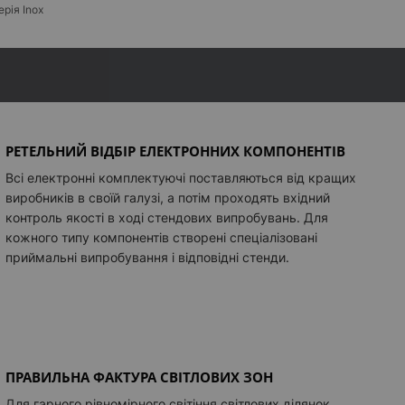
ий логотип
+ 3 414 грн
ерія Inox
цювання світлового логотипу
+ 1 648 грн
РЕТЕЛЬНИЙ ВІДБІР ЕЛЕКТРОННИХ КОМПОНЕНТІВ
Всі електронні комплектуючі поставляються від кращих
виробників в своїй галузі, а потім проходять вхідний
контроль якості в ході стендових випробувань. Для
кожного типу компонентів створені спеціалізовані
приймальні випробування і відповідні стенди.
ПРАВИЛЬНА ФАКТУРА СВІТЛОВИХ ЗОН
Для гарного рівномірного світіння світлових ділянок