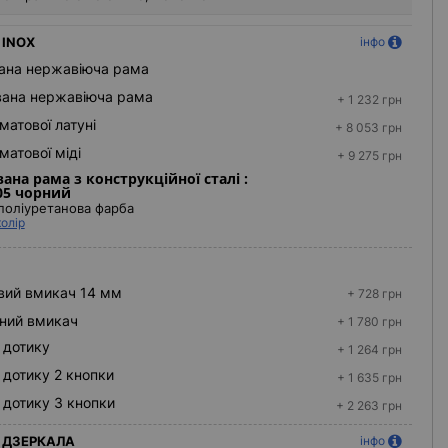
 INOX
інфо
ана нержавіюча рама
вана нержавіюча рама
+ 1 232 грн
матової латуні
+ 8 053 грн
матової міді
+ 9 275 грн
ана рама з конструкційної сталі :
05 чорний
поліуретанова фарба
колір
вий вмикач 14 мм
+ 728 грн
ний вмикач
+ 1 780 грн
 дотику
+ 1 264 грн
 дотику 2 кнопки
+ 1 635 грн
 дотику 3 кнопки
+ 2 263 грн
Ч ДЗЕРКАЛА
інфо