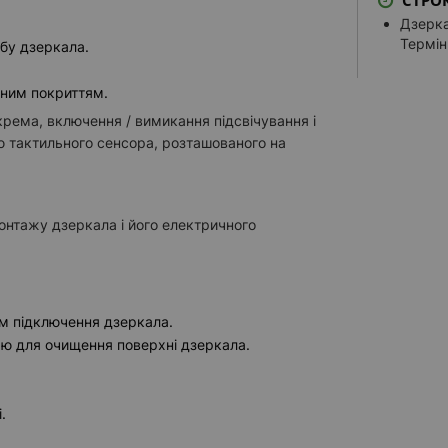
СТРО
УПРАВЛІН
Дзерка
Посиле
Термін
бу дзеркала.
Кнопко
рним покриттям.
Сенсор
рема, включення / вимикання підсвічування і
ГОДИННИ
ю тактильного сенсора, розташованого на
Годинн
Годинни
Годинн
онтажу дзеркала і його електричного
Годинн
КОСМЕТИЧ
Вбудов
м підключення дзеркала.
Вбудов
єю для очищення поверхні дзеркала.
Вбудов
Вбудов
.
Дзерка
вибрати 