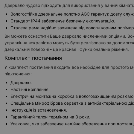
Дзеркало чудово підходить для використання у ванній кімнаті:
Вологостійке дзеркальне полотно AGC гарантує довгу служ
Стандарт IP44 забезпечує безпечну експлуатацію.
Сталева рама надійно захищена від вологи чорним поліме
Ви можете оснастити Ваше дзеркало численними опціями. Зок
управління яскравістю можуть бути реалізовано за допомого
дзеркальній поверхні - це красиве і функціональне рішення.
Комплект постачання
У комплект постачання входить все необхідне для простого м
підключення:
Дзеркало.
Настінні кріплення.
Електрична монтажна коробка з вологозахищеним роз'ємо
Спеціальна мікрофіброва серветка з антибактеріальною ді
Інструкція із встановлення.
Гарантійний талон терміном на 3 роки.
Упаковка, яка забезпечує надійне збереження при доставці