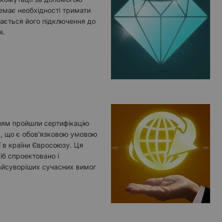
емає необхідності тримати
вається його підключення до
я.
нням пройшли сертифікацію
C, що є обов'язковою умовою
ї в країни Євросоюзу. Ця
іб спроектовано і
айсуворіших сучасних вимог