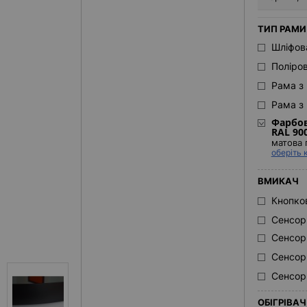
ТИП РАМИ
Шліфов
Поліро
Рама з 
Рама з 
Фарбов
RAL 90
матова 
оберіть 
ВМИКАЧ
Кнопко
Сенсор
Сенсор
Сенсор
Сенсор
ОБІГРІВА