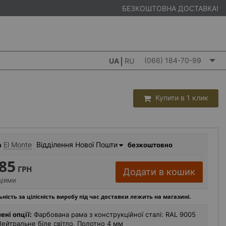
БЕЗКОШТОВНА ДОСТАВКА!
(066) 184-70-99
UA
RU
Купити в 1 клик
El Monte
Відділення Нової Пошти
а
безкоштовно
85
ГРН
Додати в кошик
ціями
ьність за цілісність виробу під час доставки лежить на магазині.
ені опції:
Фарбована рама з конструкційної сталі: RAL 9005
Нейтральне біле світло, Полотно 4 мм