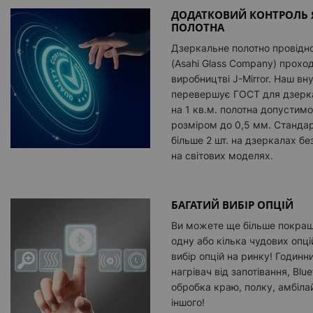
ДОДАТКОВИЙ КОНТРОЛЬ 
ПОЛОТНА
Дзеркальне полотно провідно
(Asahi Glass Company) прохо
виробництві J-Mirror. Наш вн
перевершує ГОСТ для дзерка
на 1 кв.м. полотна допусти
розміром до 0,5 мм. Стандар
більше 2 шт. на дзеркалах без
на світових моделях.
БАГАТИЙ ВИБІР ОПЦІЙ
Ви можете ще більше покращ
одну або кілька чудових опці
вибір опцій на ринку! Годинн
нагрівач від запотівання, Blu
обробка краю, полку, амбілайт
іншого!