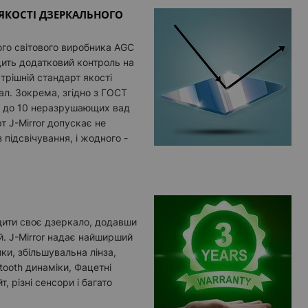
ЯКОСТІ ДЗЕРКАЛЬНОГО
го світового виробника AGC
дить додатковий контроль на
утрішній стандарт якості
л. Зокрема, згідно з ГОСТ
мо до 10 неразрушающих вад
т J-Mirror допускає не
 підсвічування, і жодного -
ити своє дзеркало, додавши
й. J-Mirror надає найширший
ики, збільшувальна лінза,
etooth динаміки, Фацетні
, різні сенсори і багато