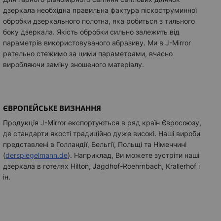
дзеркала необхідна правильна фактура піскоструминної
обробки дзеркального полотна, яка робиться з тильного
боку дзеркала. Якість обробки сильно залежить від
параметрів використовуваного абразиву. Ми в J-Mirror
ретельно стежимо за цими параметрами, вчасно
виробляючи заміну зношеного матеріалу.
ЄВРОПЕЙСЬКЕ ВИЗНАННЯ
Продукція J-Mirror експортуються в ряд країн Євросоюзу,
де стандарти якості традиційно дуже високі. Наші вироби
представлені в Голландії, Бельгії, Польщі та Німеччині
(
derspiegelmann.de
)
. Наприклад, Ви можете зустріти наші
дзеркала в готелях Hilton, Jagdhof-Roehrnbach, Krallerhof і
ін.