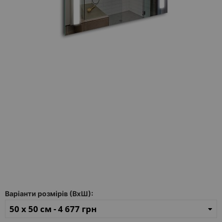
Каталог
дзеркал
Шафки
Душові
кабіни
Дзеркала
Reflex
В
наявності
Відгуки
Галерея
Варіанти розмірів (ВхШ):
Питання-
50 x 50 см -
4 677 грн
Відповідь