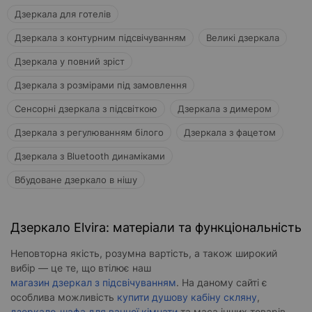
Дзеркала для готелів
Дзеркала з контурним підсвічуванням
Великі дзеркала
Дзеркала у повний зріст
Дзеркала з розмірами під замовлення
Сенсорні дзеркала з підсвіткою
Дзеркала з димером
Дзеркала з регулюванням білого
Дзеркала з фацетом
Дзеркала з Bluetooth динаміками
Вбудоване дзеркало в нішу
Дзеркало Elvira: матеріали та функціональність
Неповторна якість, розумна вартість, а також широкий
вибір — це те, що втілює наш
магазин дзеркал з підсвічуванням
. На даному сайті є
особлива можливість
купити душову кабіну скляну
,
дзеркало-шафа для ванної кімнати
та маса інших товарів