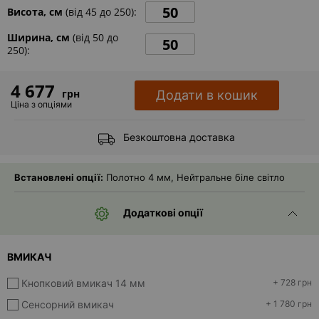
Висота, см
(від
45
до
250
):
Контакти
Ширина, см
(від
50
до
250
):
4 677
грн
Додати в кошик
Ціна з опціями
Безкоштовна доставка
Встановлені опції:
Полотно 4 мм, Нейтральне біле світло
Додаткові опції
ВМИКАЧ
Кнопковий вмикач 14 мм
+ 728 грн
Сенсорний вмикач
+ 1 780 грн