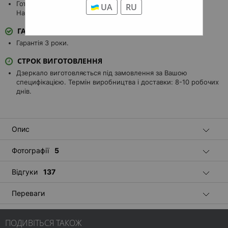
Готівкою, Безготівковий спосіб оплати, Visa/MasterCard,
UA
RU
Накладений платіж.
ГАРАНТІЯ
Гарантія 3 роки.
СТРОК ВИГОТОВЛЕННЯ
Дзеркало виготовляється під замовлення за Вашою
специфікацією. Термін виробництва і доставки: 8-10 робочих
днів.
Опис
Фотографії
5
Відгуки
137
Переваги
ПОДИВІТЬСЯ ТАКОЖ