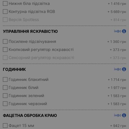
Нижня біла підсвітка
+ 1 416 грн
Контурна підсвітка RGB
+ 5 669 грн
Версія Spotless
+ 814 грн
УПРАВЛІННЯ ЯСКРАВІСТЮ
інфо
Посилене підсвічування
+ 1 360 грн
Кнопковий регулятор яскравості
+ 373 грн
Сенсорний регулятор яскравості
+ 373 грн
ГОДИННИК
інфо
Годинник блакитний
+ 1 714 грн
Годинник білий
+ 1 977 грн
Годинник зелений
+ 1 583 грн
Годинник червоний
+ 1 583 грн
ФАЦЕТНА ОБРОБКА КРАЮ
інфо
Фацет 15 мм
+ 942 грн