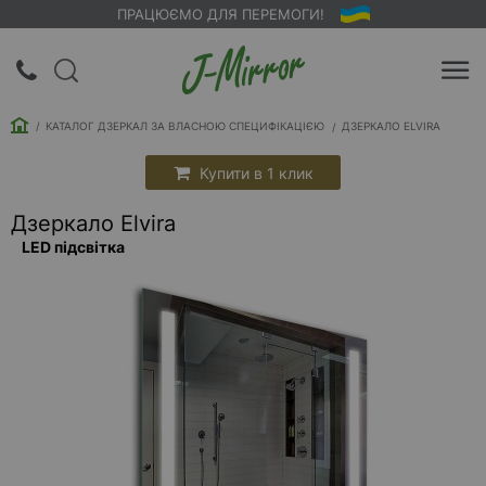
ПРАЦЮЄМО ДЛЯ ПЕРЕМОГИ!
UA
RU
КАТАЛОГ ДЗЕРКАЛ ЗА ВЛАСНОЮ СПЕЦИФІКАЦІЄЮ
ДЗЕРКАЛО ELVIRA
Вхід |
Реєстрація
Купити в 1 клик
Дзеркало Elvira
Зворотний
LED підсвітка
дзвінок
Про
компанію
Доставка
Упаковка
Оплата