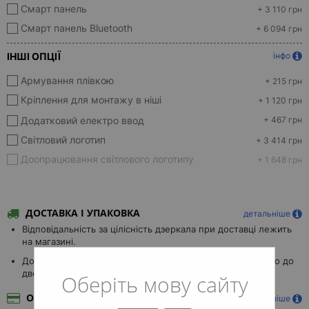
Смарт панель
+ 3 110 грн
Смарт панель Bluetooth
+ 6 094 грн
ІНШІ ОПЦІЇ
інфо
Армування плівкою
+ 215 грн
Кріплення для монтажу в ніші
+ 1 120 грн
Додатковий електро ввод
+ 467 грн
Світловий логотип
+ 3 414 грн
Доопрацювання світлового логотипу
+ 1 648 грн
ДОСТАВКА І УПАКОВКА
детальніше
Відповідальність за цілісність дзеркала при доставці лежить
на магазині.
Доставка Новою поштою до складу (БЕЗКОШТОВНО) або до
дверей.
Оберіть мову сайту
ОПЛАТА
детальніше