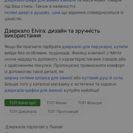
під Ваш стиль. Також в наявності є
скляні двері в душову, ціна
що відмінно співвідноситься із
цінністю.
Дзеркало Elvira: дизайн та зручність
використання
Якщо Ви прагнете підібрати
дзеркало для перукарні, купити
вийде без особливих труднощів. Фахівці компанії J-Mirror
охоче нададуть допомогу з характеристиками товарів або
з здійсненням покупки. Пропонуємо примножити комфорт
із допомогою такої деталі, як
ширма скляна шторка для ванної
або
кутовий душ зі скла
.
Більше того у каталозі магазину є естетичні та корисні
дзеркала-шафки для ванної
: купуйте найліпші!
ТОП Категорії
ТОП Меню
ТОП Фільтри
ТОП Дзеркала
ТОП Пропозицій
Дзеркала підлогові у Львові