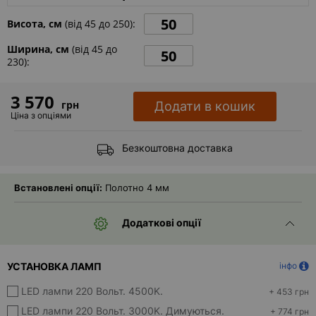
Контакти
Висота, см
(від
45
до
250
):
Ширина, см
(від
45
до
230
):
3 570
грн
Додати в кошик
Ціна з опціями
Безкоштовна доставка
Встановлені опції:
Полотно 4 мм
Додаткові опції
УСТАНОВКА ЛАМП
інфо
LED лампи 220 Вольт. 4500K.
+ 453 грн
LED лампи 220 Вольт. 3000K. Димуються.
+ 774 грн