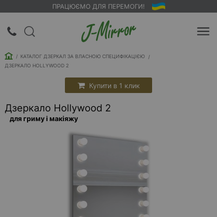
ПРАЦЮЄМО ДЛЯ ПЕРЕМОГИ!
UA
RU
КАТАЛОГ ДЗЕРКАЛ ЗА ВЛАСНОЮ СПЕЦИФІКАЦІЄЮ
Вхід |
ДЗЕРКАЛО HOLLYWOOD 2
Реєстрація
Купити в 1 клик
Зворотний
Дзеркало Hollywood 2
дзвінок
для гриму і макіяжу
Про
компанію
Доставка
Упаковка
Оплата