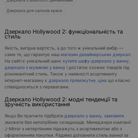
Дзеркала з Bluetooth динаміками
Дзеркала для салонів краси
Дзеркало Hollywood 2: функціональність та
стиль
Якість, вигідна вартість, а до того ж унікальний вибір —
саме те, що гарантує наш
магазин дизайнерських дзеркал
.
На сайті є унікальний шанс
купити шафу-дзеркало у ванну
,
дзеркало з музикою у ванну
і достаток схожих товарів під
різноманітний стиль. Також у наявності асортименту
інтернет-магазину є
дзеркало прямокутне, ціна
що класно
співвідноситься з перевагами.
Дзеркало Hollywood 2: модні тенденції та
зручність використання
Якщо Ви прагнете підібрати
дзеркало у ванну, замовити
зможете без непотрібних складнощів. Менеджери компанії
J-Mirror з нетерпінням підкажуть з асортиментом або з
оформленням покупки. Радимо доповнити стиль ванної за