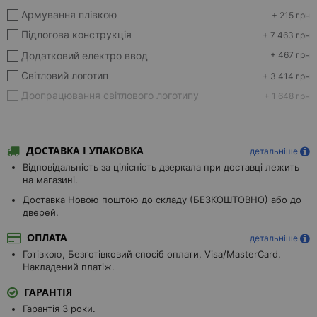
Армування плівкою
+ 215 грн
Підлогова конструкція
+ 7 463 грн
Додатковий електро ввод
+ 467 грн
Світловий логотип
+ 3 414 грн
Доопрацювання світлового логотипу
+ 1 648 грн
ДОСТАВКА І УПАКОВКА
детальніше
Відповідальність за цілісність дзеркала при доставці лежить
на магазині.
Доставка Новою поштою до складу (БЕЗКОШТОВНО) або до
дверей.
ОПЛАТА
детальніше
Готівкою, Безготівковий спосіб оплати, Visa/MasterCard,
Накладений платіж.
ГАРАНТІЯ
Гарантія 3 роки.