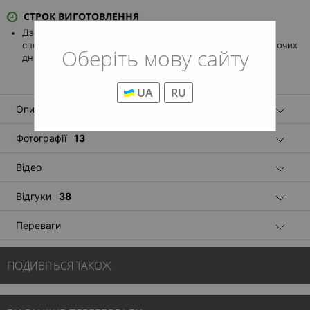
СТРОК ВИГОТОВЛЕННЯ
Дзеркало виготовляється під замовлення за Вашою
специфікацією. Термін виробництва і доставки: 8-10 робочих
Оберіть мову сайту
днів.
UA
RU
Опис
Фотографії
13
Відео
Відгуки
38
Переваги
ПОДИВІТЬСЯ ТАКОЖ