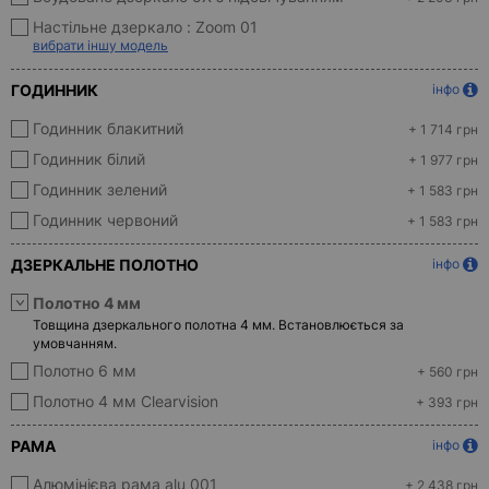
Настільне дзеркало :
Zoom 01
вибрати іншу модель
ГОДИННИК
інфо
Годинник блакитний
+ 1 714 грн
Годинник білий
+ 1 977 грн
Годинник зелений
+ 1 583 грн
Годинник червоний
+ 1 583 грн
ДЗЕРКАЛЬНЕ ПОЛОТНО
інфо
Полотно 4 мм
Товщина дзеркального полотна 4 мм. Встановлюється за
умовчанням.
Полотно 6 мм
+ 560 грн
Полотно 4 мм Clearvision
+ 393 грн
РАМА
інфо
Алюмінієва рама alu 001
+ 2 438 грн