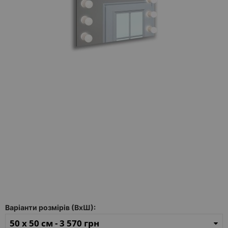
Каталог
дзеркал
Шафки
Душові
кабіни
Дзеркала
Reflex
В
наявності
Відгуки
Галерея
Варіанти розмірів (ВхШ):
Питання-
Відповідь
50 x 50 см -
3 570 грн