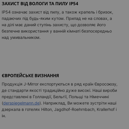
ЗАХИСТ ВІД ВОЛОГИ ТА ПИЛУ IP54
IP54 означає захист від пилу, а також крапель і бризок,
падаючих під будь-яким кутом. Прилад не на словах, а
на ділі має даний ступінь захисту, що дозволяє його
безпечне використання у ванній кімнаті безпосередньо
над умивальником.
ЄВРОПЕЙСЬКЕ ВИЗНАННЯ
Продукція J-Mirror експортуються в ряд країн Євросоюзу,
де стандарти якості традиційно дуже високі. Наші вироби
представлені в Голландії, Бельгії, Польщі та Німеччині
(
derspiegelmann.de
)
. Наприклад, Ви можете зустріти наші
дзеркала в готелях Hilton, Jagdhof-Roehrnbach, Krallerhof і
ін.