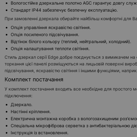
Вологостійке дзеркальне полотно AGC гарантує довгу служ
Стандарт IP44 забезпечує безпечну експлуатацію.
При замовленні дзеркала обирайте найбільш комфортні для Ва
Опція управління яскравістю світіння.
Опція посиленого підсвічування.
Відтінок білого кольору (теплий, нейтральний, холодний).
Опція налаштування теплоти світіння.
Стиль дзеркал серії Edge добре поєднується з вимикачем на 
торкання цієї панелі розміщуються на лицьовій поверхні вир
підсвічування, яскравістю світіння і іншими функціями, наприк
Комплект постачання
У комплект постачання входить все необхідне для простого м
підключення:
Дзеркало.
Настінні кріплення.
Електрична монтажна коробка з вологозахищеним роз'ємо
Спеціальна мікрофіброва серветка з антибактеріальною ді
Інструкція із встановлення.