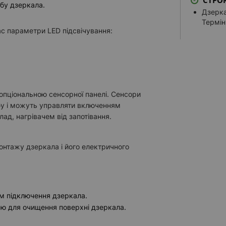
СТРО
бу дзеркала.
Тепле б
Дзерка
Нейтра
Термін
с параметри LED підсвічування:
Нейтрал
Холодне
Налашту
АУДІОСИ
Колонки
опціональною сенсорної панелі. Сенсори
обу і можуть управляти включенням
Колонки
лад, нагрівачем від запотівання.
ІНШІ ОПЦІ
Армува
онтажу дзеркала і його електричного
Додатк
Світлов
Доопра
м підключення дзеркала.
СМАРТ ПА
єю для очищення поверхні дзеркала.
Смарт 