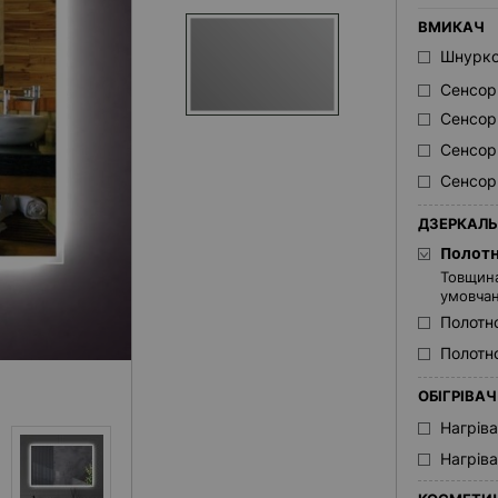
ВМИКАЧ
Шнурко
Сенсор
Сенсор
Сенсор
Сенсор
ДЗЕРКАЛЬ
Полотн
Товщина
умовча
Полотн
Полотно
ОБІГРІВА
Нагрів
Нагрів