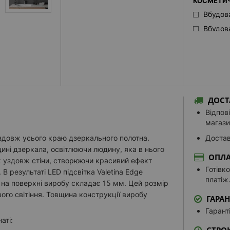
КОСМЕТИЧ
Вбудов
Вбудов
Вбудов
Вбудов
Дзерка
вибрати 
ДОСТ
УПРАВЛІН
Відпов
Посиле
магази
Сенсор
вздовж усього краю дзеркального полотна.
Достав
ГОДИННИ
ні дзеркала, освітлюючи людину, яка в нього
ОПЛА
х уздовж стіни, створюючи красивий ефект
Годинн
Готівк
В результаті LED підсвітка Valetina Edge
Годинни
платіж
 на поверхні виробу складає 15 мм. Цей розмір
Годинн
ого світіння. Товщина конструкції виробу
ГАРАН
Годинн
Гарант
аті:
КОЛІР СВІ