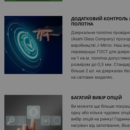
ДОДАТКОВИЙ КОНТРОЛЬ 
ПОЛОТНА
Дзеркальне полотно провідно
(Asahi Glass Company) прохо
виробництві J-Mirror. Наш вн
перевершує ГОСТ для дзерка
на 1 кв.м. полотна допусти
розміром до 0,5 мм. Стандар
більше 2 шт. на дзеркалах без
на світових моделях.
БАГАТИЙ ВИБІР ОПЦІЙ
Ви можете ще більше покращ
одну або кілька чудових опці
вибір опцій на ринку! Годинн
нагрівач від запотівання, Blu