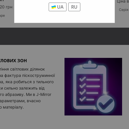
Ціна від 5 482 грн
Ціна в
UA
RU
020 грн
Серія LED ST
Серія
ape
ТЛОВИХ ЗОН
тіння світлових ділянок
на фактура піскоструминної
а, яка робиться з тильного
ки сильно залежить від
о абразиву. Ми в J-Mirror
параметрами, вчасно
о матеріалу.