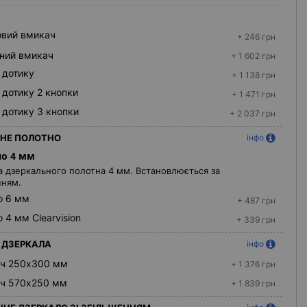
вий вмикач
+ 246 грн
ний вмикач
+ 1 602 грн
 дотику
+ 1 138 грн
 дотику 2 кнопки
+ 1 471 грн
 дотику 3 кнопки
+ 2 037 грн
НЕ ПОЛОТНО
інфо
о 4 мм
 дзеркального полотна 4 мм. Встановлюється за
нням.
о 6 мм
+ 487 грн
 4 мм Clearvision
+ 339 грн
Ч ДЗЕРКАЛА
інфо
ач 250x300 мм
+ 1 376 грн
ач 570х250 мм
+ 1 839 грн