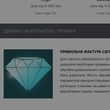
Ціна від 6 090 грн
Ціна від 4 
Серія Edge LED
Серія Sh
ДЗЕРКАЛО VALENTINA EDGE: ПЕРЕВАГИ
ПРАВИЛЬНА ФАКТУРА СВІ
Для гарного рівномірного сві
дзеркала необхідна правиль
обробки дзеркального полотн
боку дзеркала. Якість оброб
параметрів використовуваног
ретельно стежимо за цими 
виробляючи заміну зношеног