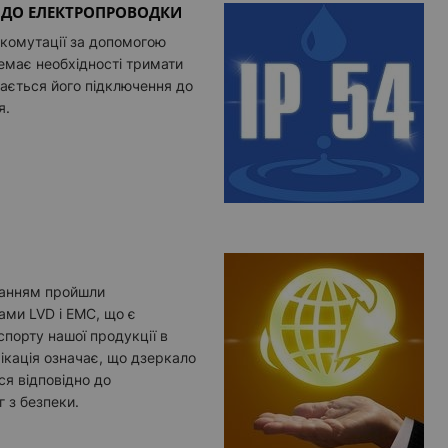
 ДО ЕЛЕКТРОПРОВОДКИ
 комутації за допомогою
емає необхідності тримати
вається його підключення до
я.
уванням пройшли
ами LVD і EMC, що є
порту нашої продукції в
ікація означає, що дзеркало
ся відповідно до
 з безпеки.