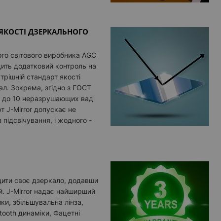
ЯКОСТІ ДЗЕРКАЛЬНОГО
го світового виробника AGC
дить додатковий контроль на
утрішній стандарт якості
л. Зокрема, згідно з ГОСТ
мо до 10 неразрушающих вад
т J-Mirror допускає не
 підсвічування, і жодного -
ити своє дзеркало, додавши
й. J-Mirror надає найширший
ики, збільшувальна лінза,
etooth динаміки, Фацетні