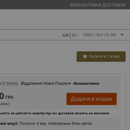
БЕЗКОШТОВНА ДОСТАВКА!
(066) 184-70-99
UA
RU
Купити в 1 клик
El Monte
Відділення Нової Пошти
а
безкоштовно
0
ГРН
Додати в кошик
ціями
ьність за цілісність виробу під час доставки лежить на магазині.
ені опції:
Полотно 4 мм, Нейтральне біле світло