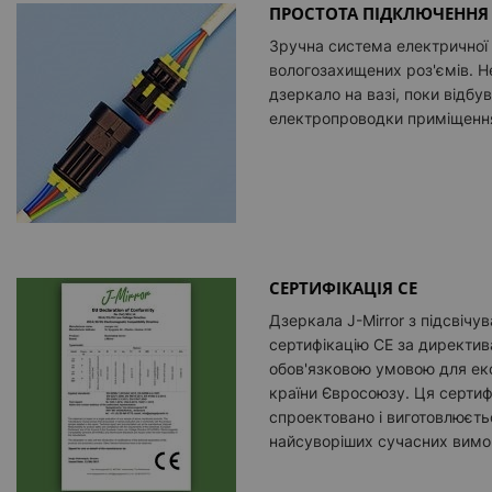
ПРОСТОТА ПІДКЛЮЧЕННЯ
Зручна система електричної
вологозахищених роз'ємів. Н
дзеркало на вазі, поки відбу
електропроводки приміщенн
СЕРТИФІКАЦІЯ CE
Дзеркала J-Mirror з підсвіч
сертифікацію CE за директив
обов'язковою умовою для екс
країни Євросоюзу. Ця сертиф
спроектовано і виготовлюєть
найсуворіших сучасних вимог