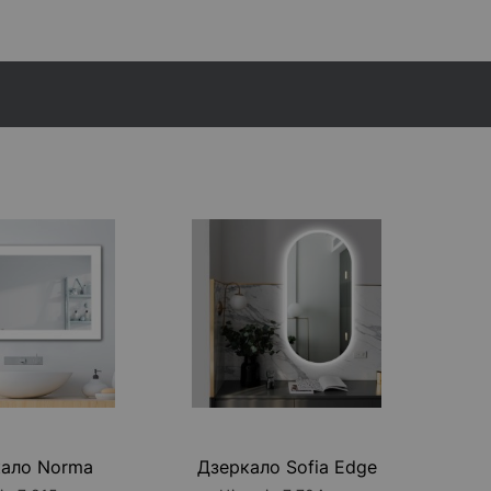
анель Bluetooth
+ 5 485 грн
ало Norma
Дзеркало Sofia Edge