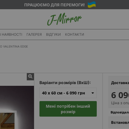
ПРАЦЮЄМО ДЛЯ ПЕРЕМОГИ!
В НАЯВНОСТІ
ГАЛЕРЕЯ
ВІДГУКИ
КОНТАКТИ
О VALENTINA EDGE
Варіанти розмірів (ВхШ):
Доставк
6 09
40 x 60 см -
6 090 грн
Ціна з оп
Мені потрібен інший
розмір
Відповідал
Встановл