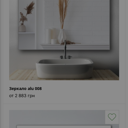
Каталог
зеркал
Шкафчики
Душевые
кабины
Зеркала
Reflex
В
наличии
Зеркало alu 008
Отзывы
от 2 883 грн
Галерея
Помошь
(вопрос