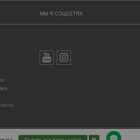
МЫ В СОЦСЕТЯХ
ки
вка
ности
Developed by
RightFusion
пыта.
Принять все файлы cookie