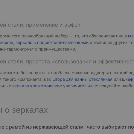
ей стали: применение и эффект
кроме того разнообразный выбор — то, что обеспечивает наш
ма
ческое
,
зеркало с подсветкой-лампочками
и изобилие других то
чно гармонирует с преимуществами.
й стали: простота использования и эффективнос
ь
можете без ненужных проблем. Наши менеджеры с охотой по
я такого компонента, как
штора для ванны стеклянная
или
шкаф 
альные
зеркала косметические увеличительные
: покупайте наиб
 о зеркалах
лые с рамой из нержавеющей стали" часто выбирают п