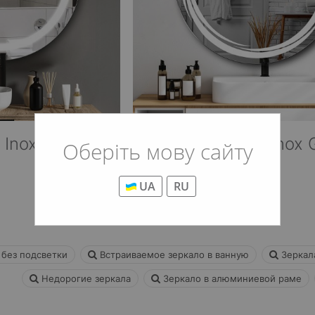
 Inox Gloss
Зеркало Celeste Inox 
Оберіть мову сайту
от 17 446 грн
UA
RU
 без подсветки
Встраиваемое зеркало в ванную
Зеркала
Недорогие зеркала
Зеркало в алюминиевой раме