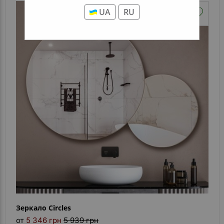
UA
RU
Зеркало Circles
от
5 346 грн
5 939 грн