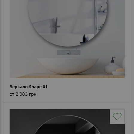
Каталог
зеркал
Шкафчики
Душевые
кабины
Зеркала
Reflex
В
наличии
Зеркало Shape 01
от 2 083 грн
Отзывы
Галерея
Помошь
(вопрос