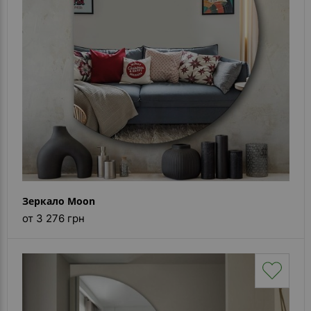
Каталог
зеркал
Шкафчики
Душевые
кабины
Зеркала
Reflex
В
наличии
Зеркало Moon
от 3 276 грн
Отзывы
Галерея
Помошь
(вопрос