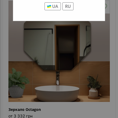
UA
RU
Зеркало Octagon
от 3 332 грн