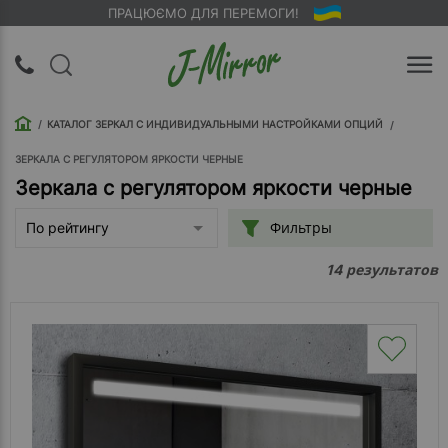
ПРАЦЮЄМО ДЛЯ ПЕРЕМОГИ!
UA
RU
КАТАЛОГ ЗЕРКАЛ С ИНДИВИДУАЛЬНЫМИ НАСТРОЙКАМИ ОПЦИЙ
Вход |
Регистрация
ЗЕРКАЛА С РЕГУЛЯТОРОМ ЯРКОСТИ ЧЕРНЫЕ
Зеркала с регулятором яркости черные
Обратный
Фильтры
По рейтингу
звонок
результатов
14
О
компании
Доставка
Упаковка
Оплата