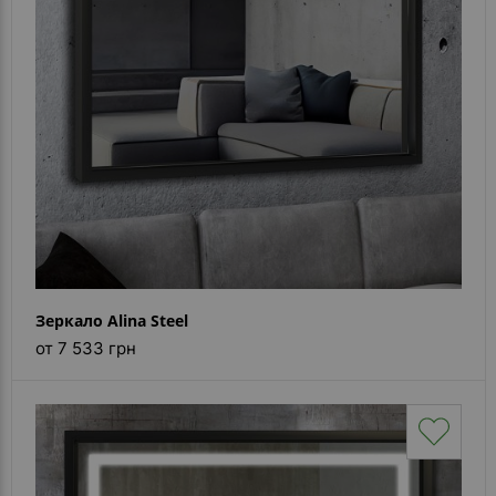
Каталог
зеркал
Шкафчики
Душевые
кабины
Зеркала
Reflex
В
наличии
Зеркало Alina Steel
от 7 533 грн
Отзывы
Галерея
Помошь
(вопрос