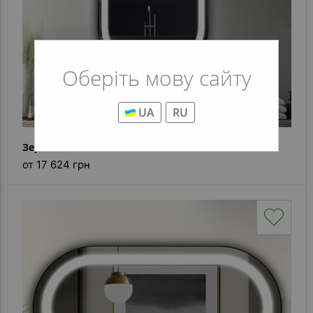
Оберіть мову сайту
UA
RU
Зеркало Alice Inox Black
от 17 624 грн