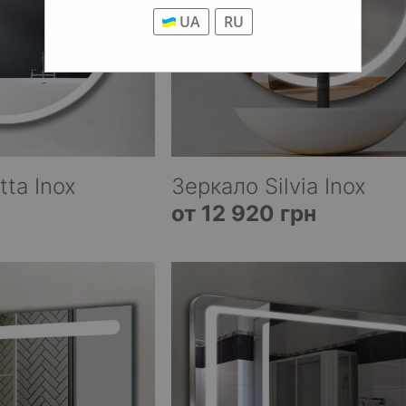
UA
RU
tta Inox
Зеркало Silvia Inox
от 12 920 грн