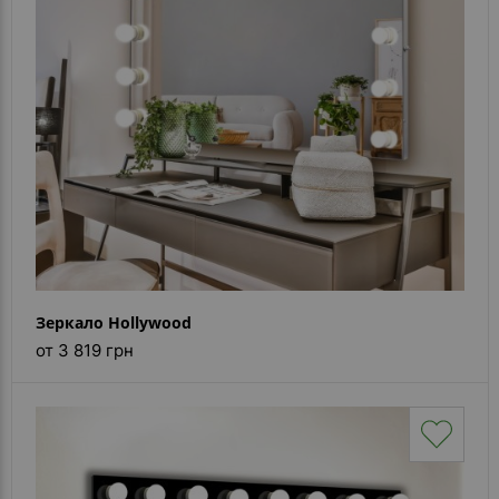
Каталог
зеркал
Шкафчики
Душевые
кабины
Зеркала
Reflex
В
наличии
Зеркало Hollywood
от 3 819 грн
Отзывы
Галерея
Помошь
(вопрос