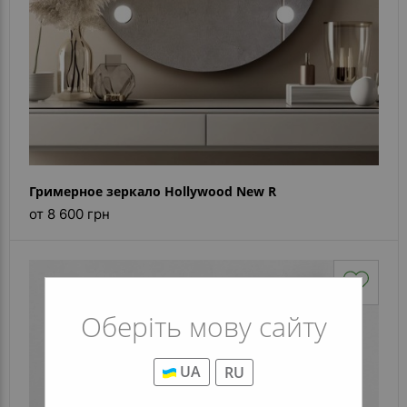
Гримерное зеркало Hollywood New R
от 8 600 грн
Оберіть мову сайту
UA
RU