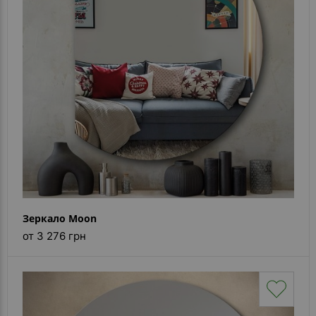
Каталог
зеркал
Шкафчики
Душевые
кабины
Зеркала
Reflex
В
наличии
Зеркало Moon
Отзывы
от 3 276 грн
Галерея
Помошь
(вопрос