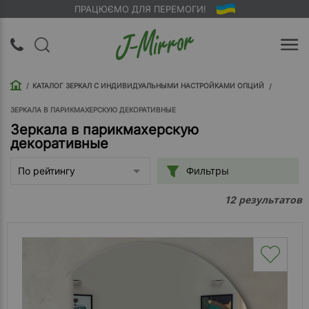
ПРАЦЮЄМО ДЛЯ ПЕРЕМОГИ!
UA
RU
КАТАЛОГ ЗЕРКАЛ С ИНДИВИДУАЛЬНЫМИ НАСТРОЙКАМИ ОПЦИЙ
Вход |
Регистрация
ЗЕРКАЛА В ПАРИКМАХЕРСКУЮ ДЕКОРАТИВНЫЕ
Зеркала в парикмахерскую
декоративные
Обратный
звонок
Фильтры
По рейтингу
О
результатов
12
компании
Доставка
Упаковка
Оплата