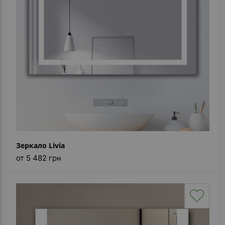
Каталог
зеркал
Шкафчики
Душевые
кабины
Зеркала
Reflex
В
наличии
Зеркало Livia
от 5 482 грн
Отзывы
Галерея
Помошь
(вопрос