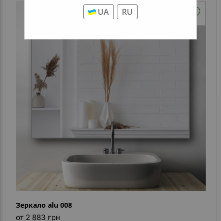
UA
RU
Зеркало alu 008
от 2 883 грн