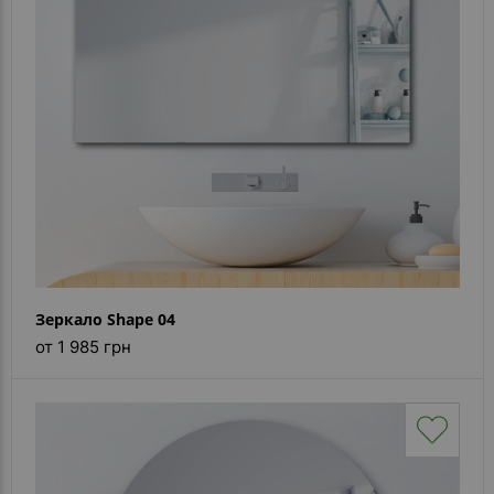
Каталог
зеркал
Шкафчики
Душевые
кабины
Зеркала
Reflex
В
наличии
Зеркало Shape 04
от 1 985 грн
Отзывы
Галерея
Помошь
(вопрос