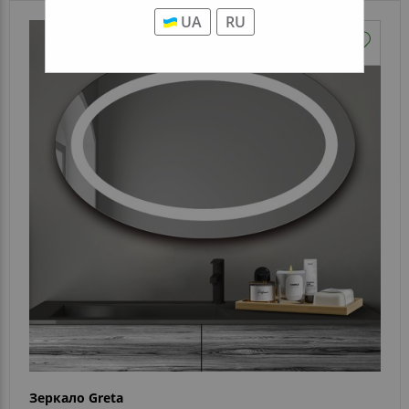
UA
RU
Зеркало Greta