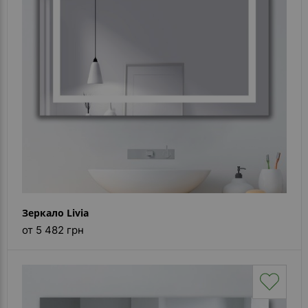
Каталог
зеркал
Шкафчики
Душевые
кабины
Зеркала
Reflex
В
наличии
Зеркало Livia
Отзывы
от 5 482 грн
Галерея
Помошь
(вопрос