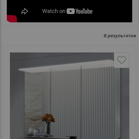
Каталог
зеркал
Шкафчики
результатов
8
Душевые
кабины
Зеркала
Reflex
В
наличии
Отзывы
Галерея
Помошь
(вопрос