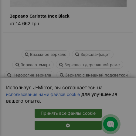
Зеркало Carlotta Inox Black
от 14 662 грн
Визажное зеркало
Зеркала-фацет
Зеркало-смарт
Зеркала в деревянной раме
Недорогие зеркала
Зеркало с внешней подсветкой
Женское косметическое зеркало
Используя J-Mirror, вы соглашаетесь на
для улучшения
использование нами файлов cookie
Зеркала для макияжа с лампочками
вашего опыта.
Принять все файлы cookie
Зеркала черные с размерами под заказ:
материалы и функциональность