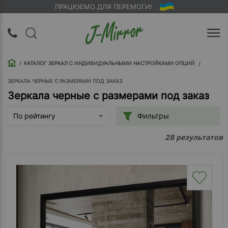
ПРАЦЮЄМО ДЛЯ ПЕРЕМОГИ!
UA
RU
КАТАЛОГ ЗЕРКАЛ С ИНДИВИДУАЛЬНЫМИ НАСТРОЙКАМИ ОПЦИЙ
Вход |
Регистрация
ЗЕРКАЛА ЧЕРНЫЕ С РАЗМЕРАМИ ПОД ЗАКАЗ
Зеркала черные с размерами под заказ
Обратный
Фильтры
По рейтингу
звонок
результатов
28
О
компании
Доставка
Упаковка
Оплата