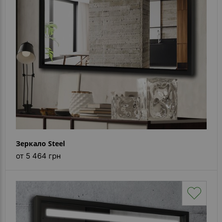
Каталог
зеркал
Шкафчики
Душевые
кабины
Зеркала
Reflex
В
наличии
Зеркало Steel
от 5 464 грн
Отзывы
Галерея
Помошь
(вопрос