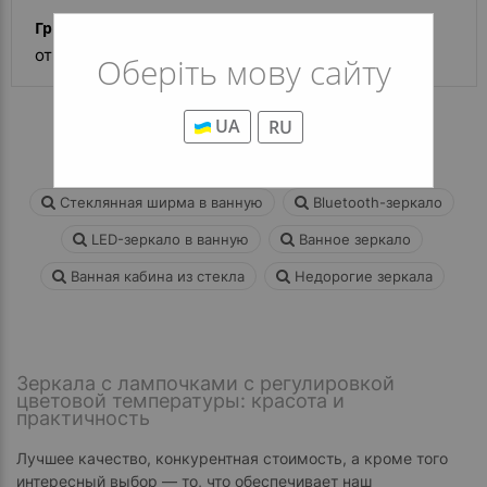
Гримерное зеркало Hollywood New R2
от 8 848 грн
Оберіть мову сайту
UA
RU
Зеркала овальные
Зеркало под заказ
Стеклянная ширма в ванную
Bluetooth-зеркало
LED-зеркало в ванную
Ванное зеркало
Ванная кабина из стекла
Недорогие зеркала
Зеркала с лампочками с регулировкой
цветовой температуры: красота и
практичность
Лучшее качество, конкурентная стоимость, а кроме того
интересный выбор — то, что обеспечивает наш