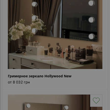
Каталог
зеркал
Шкафчики
Душевые
кабины
Зеркала
Reflex
В
наличии
Гримерное зеркало Hollywood New
Отзывы
от 8 032 грн
Галерея
Помошь
(вопрос