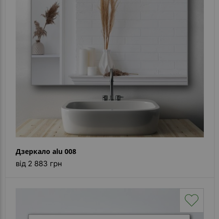
Каталог
дзеркал
Шафки
Душові
кабіни
Дзеркала
Reflex
В
наявності
Дзеркало alu 008
Відгуки
від 2 883 грн
Галерея
Питання-
Відповідь