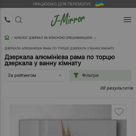
ПРАЦЮЄМО ДЛЯ ПЕРЕМОГИ!
UA
RU
КАТАЛОГ ДЗЕРКАЛ ЗА ВЛАСНОЮ СПЕЦИФІКАЦІЄЮ
Вхід |
Реєстрація
ДЗЕРКАЛА АЛЮМІНІЄВА РАМА ПО ТОРЦЮ ДЗЕРКАЛА У ВАННУ КІМНАТУ
Дзеркала алюмінієва рама по торцю
дзеркала у ванну кімнату
Зворотний
дзвінок
Фільтри
За рейтингом
Про
результатів
30
компанію
Доставка
Упаковка
Оплата